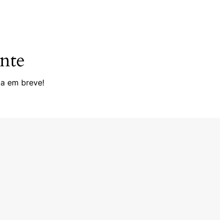
onte
da em breve!