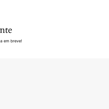
onte
da em breve!